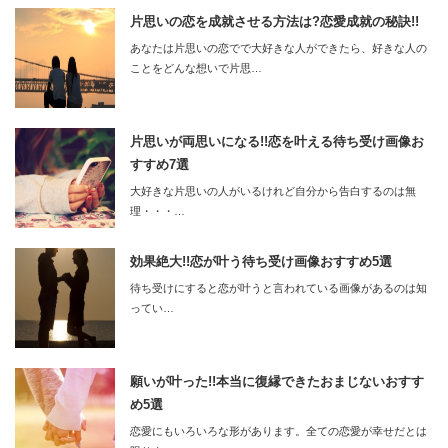
片思いの恋を成就させる方法は?恋愛成就の秘訣!!
あなたは片思いの恋でで大好きな人ができたら、好きな人の
ことをどんな想いで片思…
片思いが両思いになる!!恋を叶える待ち受け画像お
すすめ7選
大好きな片思いの人がいるけれど自分から告白するのは無
理・・・…
効果絶大!!恋が叶う待ち受け画像おすすめ5選
待ち受けにすると恋が叶うと言われている画像があるのは知
ってい…
願いが叶った!!本当に復縁できたおまじないおすす
め5選
恋愛にもいろいろな形があります。全ての恋愛が幸せだとは