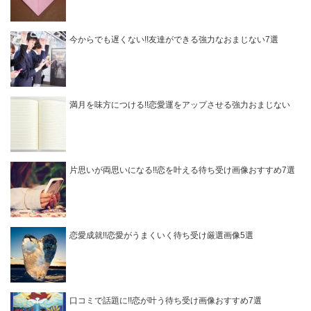
今からでも遅くない!!友達ができる強力なおまじない7選
満月を味方につける!!恋愛運をアップさせる強力おまじない
片思いが両思いになる!!恋を叶える待ち受け画像おすすめ7選
恋愛成就!!恋愛がうまくいく待ち受け厳選画像5選
口コミで話題に!!恋が叶う待ち受け画像おすすめ7選