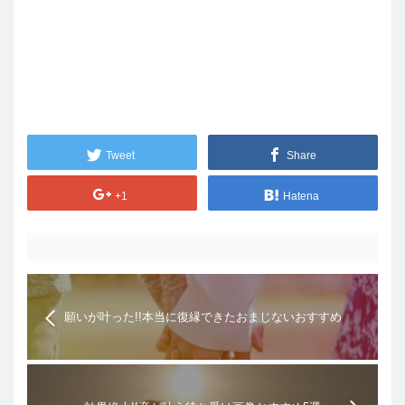
Tweet
Share
+1
Hatena
願いが叶った!!本当に復縁できたおまじないおすすめ
5選