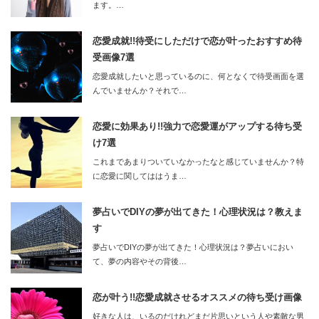
ます。…
恋愛成就!!待受にしただけで恋が叶ったおすすめ待
受画像7選
恋愛成就したいと思っているのに、何となくで待受画面を選
んでいませんか？それで…
恋愛に効果あり!!強力で恋愛運がアップする待ち受
け7選
これまであまりついていなかったなと感じていませんか？特
に恋愛に関してははうま…
夢占いでDIYの夢が出てきた！心理状況は？教えま
す
夢占いでDIYの夢が出てきた！心理状況は？夢占いにおい
て、夢の内容やその背後…
恋が叶う!!恋愛成就させるオススメの待ち受け画像
好きな人は、いるのだけれどまだ片思いという人や素敵な男