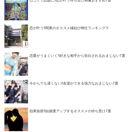
口コミで話題に!!恋が叶う待ち受け画像おすすめ7選
恋が叶う!!関東のオススメ縁結び神社ランキング !!
恋愛がうまくいく!!好きな相手から告白されるおまじない7選
今からでも遅くない!!友達ができる強力なおまじない7選
効果抜群!!結婚運アップするオススメの待ち受け7選