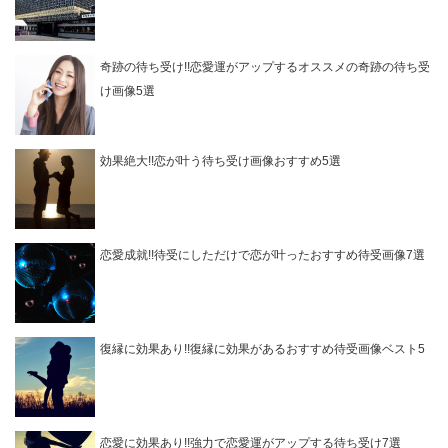
奇跡の待ち受け!!恋愛運がアップするオススメの奇跡の待ち受
け画像5選
効果絶大!!恋が叶う待ち受け画像おすすめ5選
恋愛成就!!待受にしただけで恋が叶ったおすすめ待受画像7選
復縁に効果あり!!復縁に効果があるおすすめ待受画像ベスト5
恋愛に効果あり!!強力で恋愛運がアップする待ち受け7選