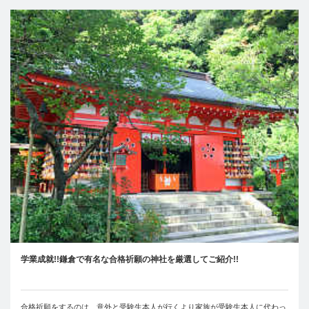
学業成就!!鎌倉で有名な合格祈願の神社を厳選してご紹介!!
合格祈願をするのは、意外と受験生本人が行くより家族が受験生本人に代わっ