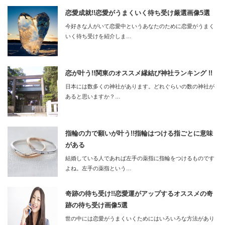
恋愛成就!!恋愛がうまくいく待ち受け厳選画像5選
今好きな人がいて恋愛中というあなたのために恋愛がうまく
いく待ち受けを紹介しま…
恋が叶う!!関東のオススメ縁結び神社ランキング !!
日本には数多くの神社があります。どれぐらいの数の神社が
あると思いますか？…
指輪の力で願いが叶う!!指輪はつける指ごとに意味
がある
結婚している人であれば左手の薬指に指輪をつけるものです
よね。左手の薬指という…
奇跡の待ち受け!!恋愛運がアップするオススメの奇
跡の待ち受け画像5選
世の中には恋愛がうまくいくためにはいろいろな方法があり