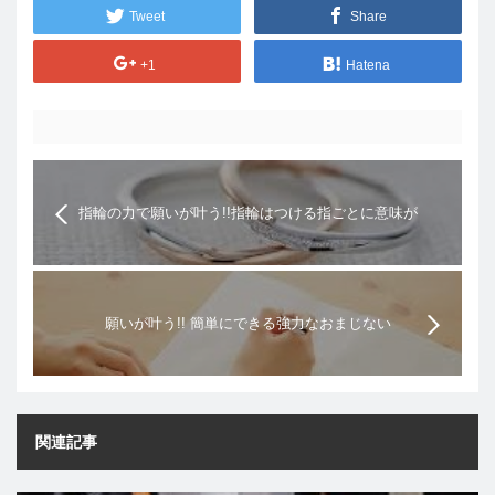
Tweet
Share
+1
Hatena
指輪の力で願いが叶う!!指輪はつける指ごとに意味が
ある
願いが叶う!! 簡単にできる強力なおまじない
関連記事